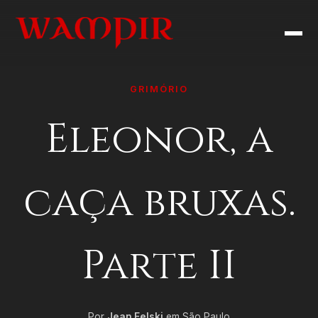
GRIMÓRIO
Eleonor, a
caça bruxas.
Parte II
Por
Jean Felski
em São Paulo