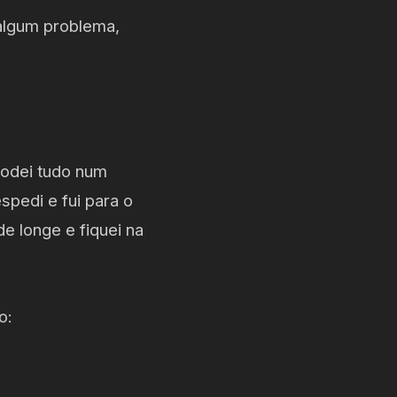
algum problema,
modei tudo num
spedi e fui para o
e longe e fiquei na
o: