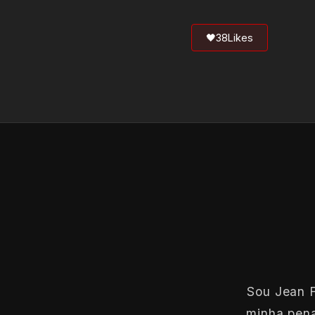
🖤
38
Likes
Sou Jean F
minha pena