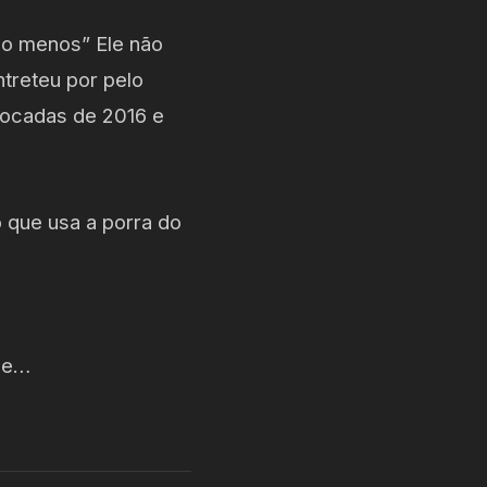
 ao menos” Ele não
ntreteu por pelo
tocadas de 2016 e
o que usa a porra do
nde…