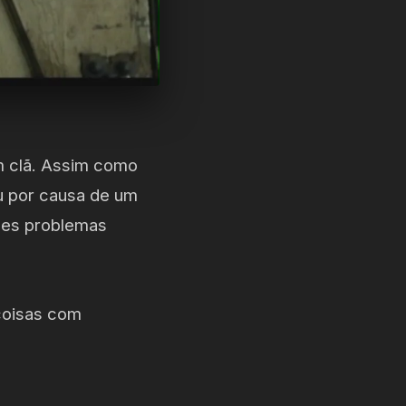
m clã. Assim como
u por causa de um
eles problemas
coisas com