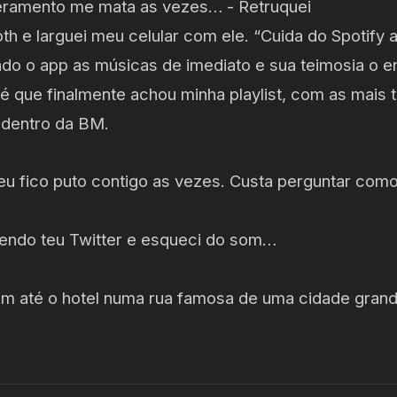
eramento me mata as vezes… - Retruquei
oth e larguei meu celular com ele. “Cuida do Spotify
ado o app as músicas de imediato e sua teimosia o e
 que finalmente achou minha playlist, com as mais 
 dentro da BM.
eu fico puto contigo as vezes. Custa perguntar com
vendo teu Twitter e esqueci do som…
em até o hotel numa rua famosa de uma cidade gra