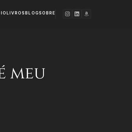
CIO
LIVROS
BLOG
SOBRE
 é meu
o