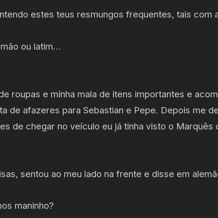
ntendo estes teus resmungos frequentes, tais com 
emão ou latim…
de roupas e minha mala de itens importantes e aco
sta de afazeres para Sebastian e Pepe. Depois me de
s de chegar no veículo eu já tinha visto o Marquês d
isas, sentou ao meu lado na frente e disse em alemã
mos maninho?