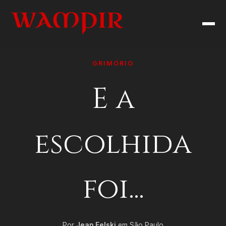
GRIMÓRIO
E a
escolhida
foi...
Por
Jean Felski
em São Paulo