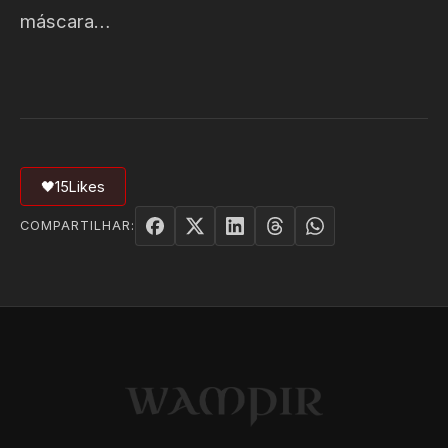
máscara…
🖤
15
Likes
COMPARTILHAR: