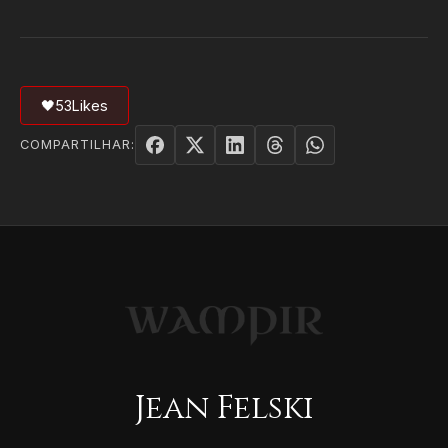
🖤
53
Likes
COMPARTILHAR:
Jean Felski