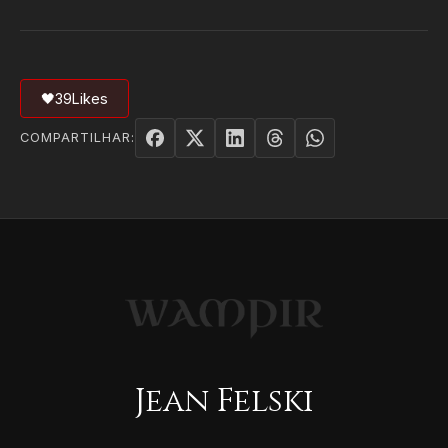
🖤
39
Likes
COMPARTILHAR:
Jean Felski