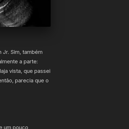
wn Jr. Sim, também
almente a parte:
aja vista, que passei
ntão, parecia que o
 e um pouco