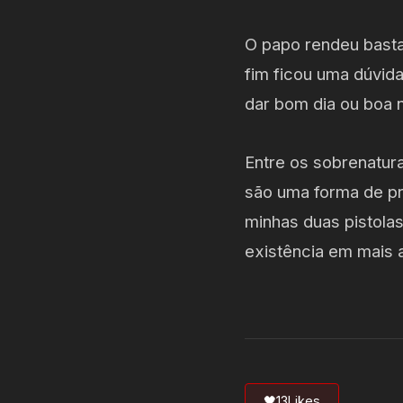
O papo rendeu bast
fim ficou uma dúvid
dar bom dia ou boa 
Entre os sobrenatur
são uma forma de pr
minhas duas pistola
existência em mais
🖤
13
Likes