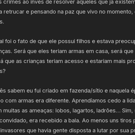
s crimes ao invés de resolver aqueles que já existe
a retrucar e pensando na paz que vivo no momento, d
s.
l foi o fato de que ele possui filhos e estava preo
nças. Será que eles teriam armas em casa, será que
rá que as crianças teriam acesso e estariam mais p
es?
s sabem eu fui criado em fazenda/sítio e naquela 
ão com armas era diferente. Aprendíamos cedo a lid
am muitas as ameaças: lobos, lagartos, ladrões… Sim
convidado, era recebido a bala. Ao menos uns tiros 
invasores que havia gente disposta a lutar por sua 