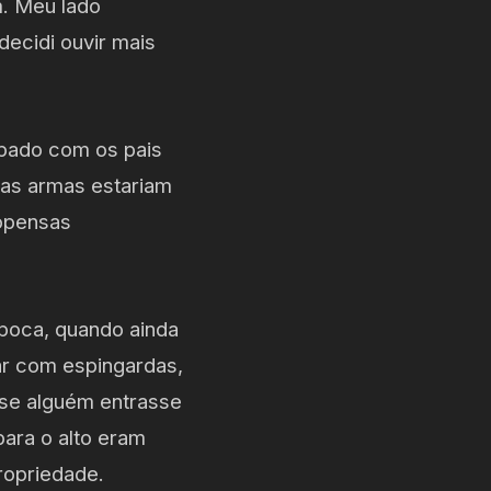
m. Meu lado
ecidi ouvir mais
cupado com os pais
 as armas estariam
ropensas
época, quando ainda
ar com espingardas,
, se alguém entrasse
para o alto eram
propriedade.