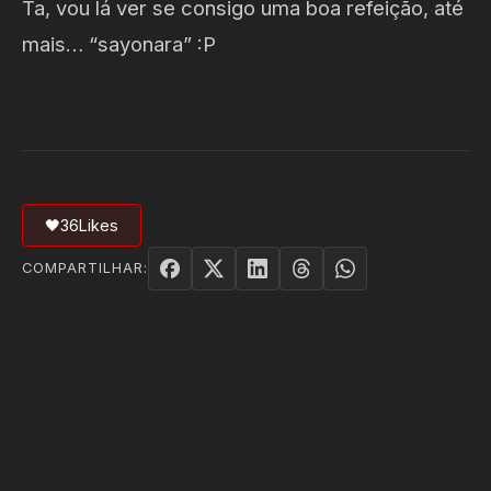
Ta, vou lá ver se consigo uma boa refeição, até
mais… “sayonara” :P
🖤
36
Likes
COMPARTILHAR: