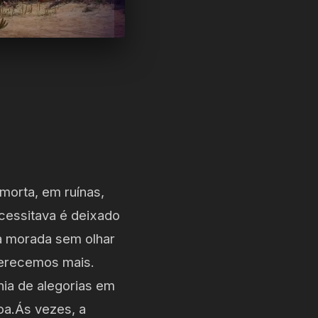
morta, em ruínas,
cessitava é deixado
a morada sem olhar
merecemos mais.
nia de alegorias em
oa.Ás vezes, a