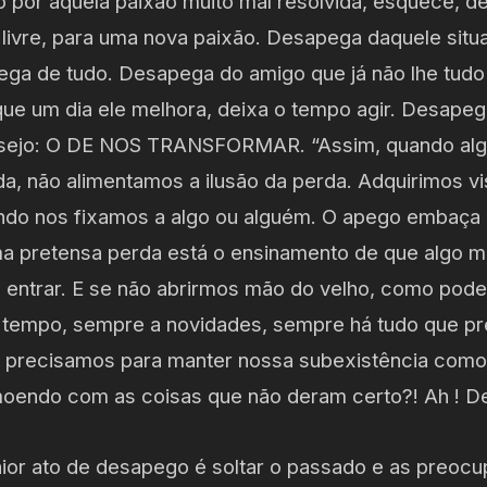
por aquela paixão muito mal resolvida, esquece, d
 livre, para uma nova paixão. Desapega daquele situ
ega de tudo. Desapega do amigo que já não lhe tudo
ue um dia ele melhora, deixa o tempo agir. Desape
sejo: O DE NOS TRANSFORMAR. “Assim, quando alg
da, não alimentamos a ilusão da perda. Adquirimos v
do nos fixamos a algo ou alguém. O apego embaça o
uma pretensa perda está o ensinamento de que algo m
 entrar. E se não abrirmos mão do velho, como pod
tempo, sempre a novidades, sempre há tudo que pr
e precisamos para manter nossa subexistência como
emoendo com as coisas que não deram certo?! Ah ! D
or ato de desapego é soltar o passado e as preocu