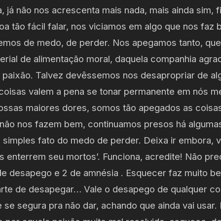
, já não nos acrescenta mais nada, mais ainda sim, 
Soa tão fácil falar, nos viciamos em algo que nos faz 
emos de medo, de perder. Nos apegamos tanto, que
erial de alimentação moral, daquela companhia agrad
 paixão. Talvez devêssemos nos desapropriar de alg
 coisas valem a pena se tonar permanente em nós 
 nossas maiores dores, somos tão apegados as cois
 não nos fazem bem, continuamos presos há algumas
simples fato do medo de perder. Deixa ir embora, v
s enterrem seu mortos’. Funciona, acredite! Não pr
de desapego e 2 de amnésia . Esquecer faz muito be
rte de desapegar… Vale o desapego de qualquer coi
 se segura pra não dar, achando que ainda vai usar.