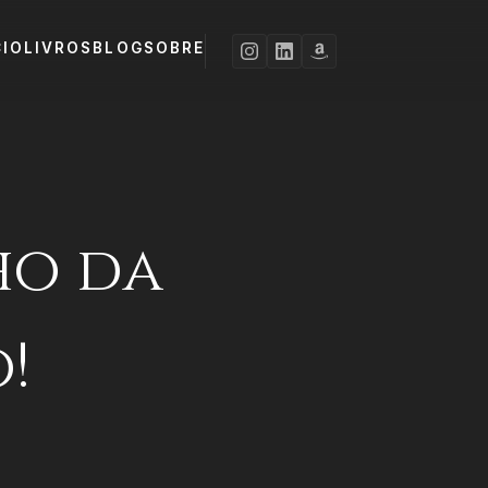
CIO
LIVROS
BLOG
SOBRE
ho da
!