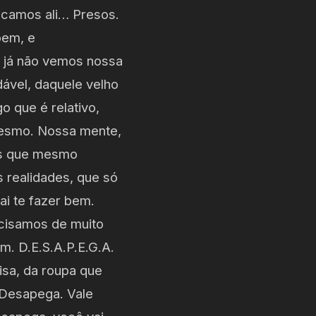
ficamos ali… Presos.
bem, e
 já não vemos nossa
ável, daquele velho
o que é relativo,
mesmo. Nossa mente,
as que mesmo
 realidades, que só
ai te fazer bem.
ecisamos de muito
m. D.E.S.A.P.E.G.A.
sa, da roupa que
 Desapega. Vale