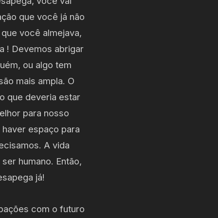
esapega, você vai
ação que você já não
 que você almejava,
ga ! Devemos abrigar
uém, ou algo tem
isão mais ampla. O
 que deveria estar
elhor para nosso
e haver espaço para
ecisamos. A vida
 ser humano. Então,
esapega já!
pações com o futuro