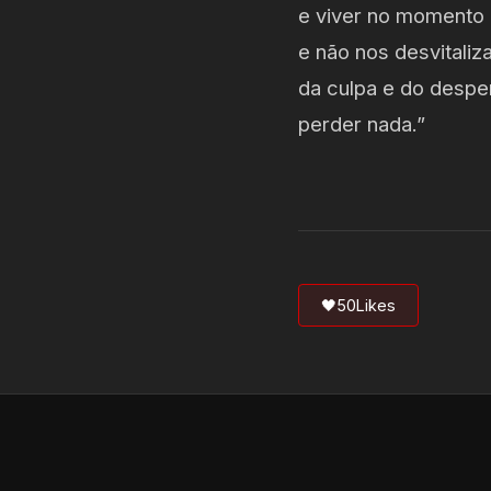
e viver no momento 
e não nos desvitali
da culpa e do despe
perder nada.”
🖤
50
Likes