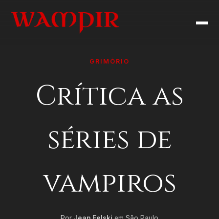
GRIMÓRIO
Crítica as
séries de
vampiros
Por
Jean Felski
em São Paulo