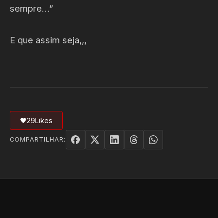
sempre…”
E que assim seja,,,
🖤
29
Likes
COMPARTILHAR: