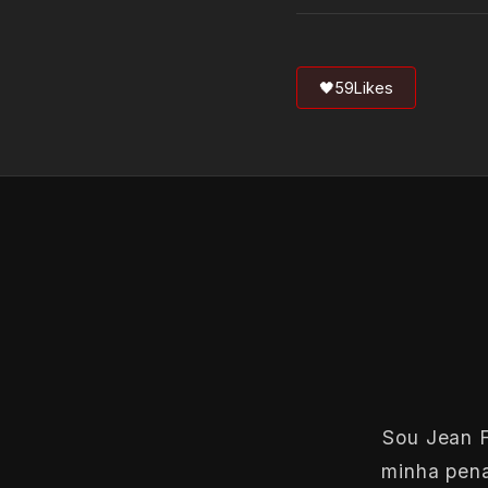
🖤
59
Likes
Sou Jean F
minha pena