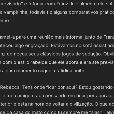
provisório” e fofocar com Franz. Inicialmente ele so
 vampirinha, todavia fiz alguns comparativos prátic
erno.
hamei-a para uma reunião mais informal junto de Fra
onteceu algo engraçado. Estávamos no sofá assistind
anz começou seus clássicos jogos de sedução. Obvia
com o estilo rebelde que ele adora e era até previs
 algum momento naquela fatídica noite.
 Rebecca. Tens onde ficar por aqui? Estou gostando
r é meu amigo estou pensando em ficar por aqui al
terior e está na hora de voltar a civilização. O que 
sse da casa do mato como tu sempre me falas? Tal