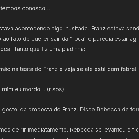
s tempos conosco…
tava acontecendo algo inusitado. Franz estava sen
ao fato de querer sair da “roça” e parecia estar ag
a. Tanto que fiz uma piadinha:
ão na testa do Franz e veja se ele está com febre!
m mim eu mordo… (risos)
u gostei da proposta do Franz. Disse Rebecca de for
amos de rir imediatamente. Rebecca se levantou e fic