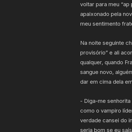
voltar para meu “ap 
apaixonado pela nova
meu sentimento frat
Na noite seguinte c
provisório” e ali ac
qualquer, quando Fr
sangue novo, alguém 
dar em cima dela em
- Diga-me senhorita
como o vampiro líde
verdade cansei do in
seria bom se eu saí