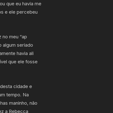
ltou que eu havia me
os e ele percebeu
nz no meu “ap
o algum seriado
mente havia ali
ível que ele fosse
 desta cidade e
gum tempo. Na
achas maninho, não
vez a Rebecca