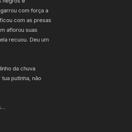
s negros e
garrou com força a
 ficou com as presas
ém aflorou suas
 ela recuou. Deu um
alinho da chuva
 tua putinha, não
a…