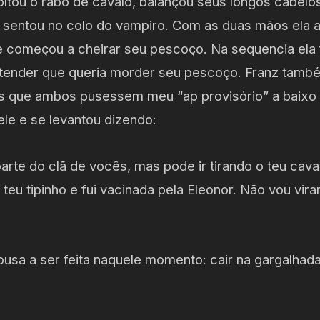
oltou o rabo de cavalo, balançou seus longos cabelo
sentou no colo do vampiro. Com as duas mãos ela a
e começou a cheirar seu pescoço. Na sequencia ela
ntender que queria morder seu pescoço. Franz tamb
s que ambos pusessem meu “ap provisório” a baixo
le e se levantou dizendo:
parte do clã de vocês, mas pode ir tirando o teu cav
eu tipinho e fui vacinada pela Eleonor. Não vou virar
usa a ser feita naquele momento: cair na gargalhad