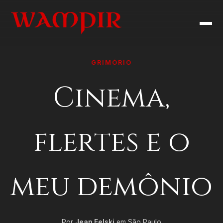
GRIMÓRIO
Cinema,
flertes e o
meu demônio
Por
Jean Felski
em São Paulo