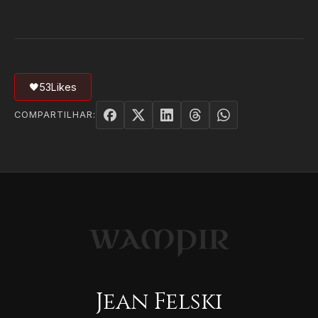
🖤
53
Likes
COMPARTILHAR:
Jean Felski