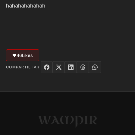
hahahahahahah
🖤
46
Likes
COMPARTILHAR: