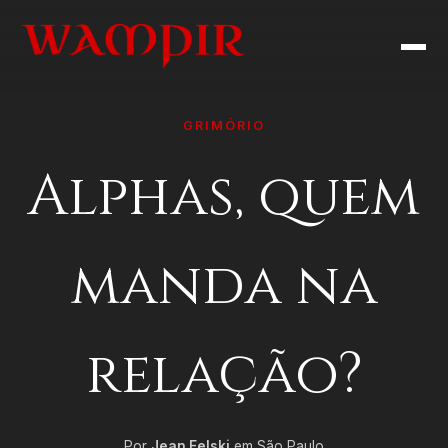
GRIMÓRIO
Alphas, quem
manda na
relação?
Por
Jean Felski
em São Paulo