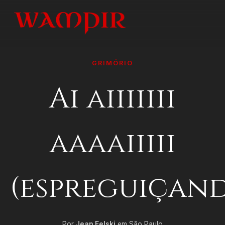
GRIMÓRIO
Ai aiiiiiii
aaaaiiiii
(espreguiçando
Por
Jean Felski
em São Paulo