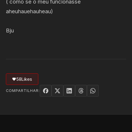
( como se o meu funcionasse
aheuhauehauheau)
Bju
🖤
58
Likes
COMPARTILHAR: