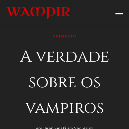
GRIMÓRIO
A verdade
sobre os
vampiros
Por
Jean Felski
em São Paulo