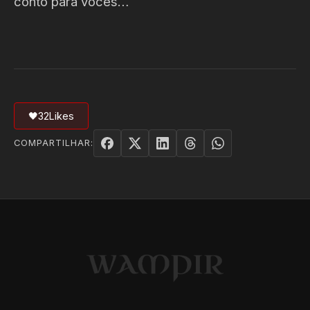
conto para vocês…
🖤
32
Likes
COMPARTILHAR: