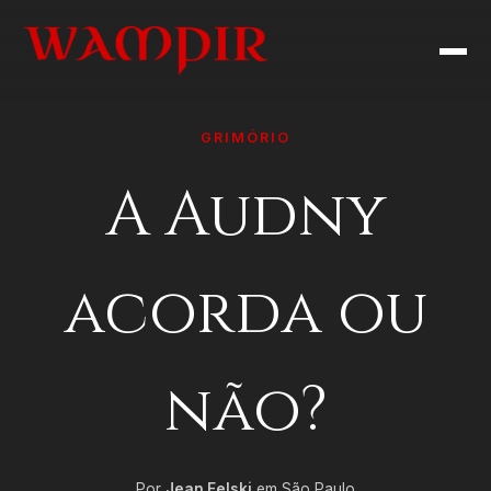
GRIMÓRIO
A Audny
acorda ou
não?
Por
Jean Felski
em São Paulo