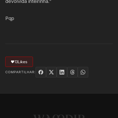
devolvida inteirinha.”
Pqp
🖤
13
Likes
COMPARTILHAR: