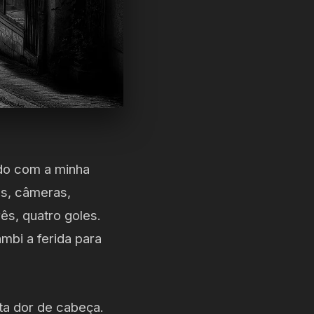
do com a minha
as, câmeras,
rês, quatro goles.
ambi a ferida para
ta dor de cabeça.