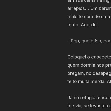
em sua cama na Ingla
arrepios… Um barulh
maldito som de uma 
moto. Acordei.
- Pqp, que brisa, c
Coloquei o capacete
quem dormia nos pré
pregam, no desapego.
feito muita merda. Ah
Já no refúgio, encon
me viu, se levantou 