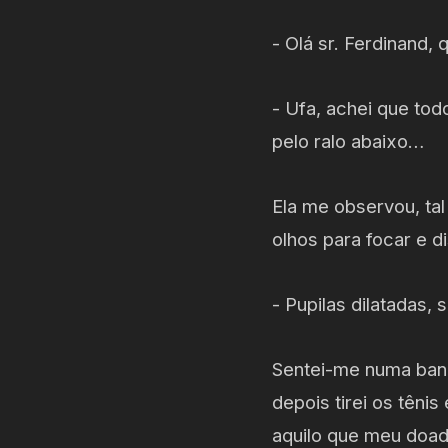
- Olá sr. Ferdinand,
- Ufa, achei que to
pelo ralo abaixo…
Ela me observou, tal
olhos para focar e d
- Pupilas dilatadas,
Sentei-me numa banq
depois tirei os têni
aquilo que meu doado