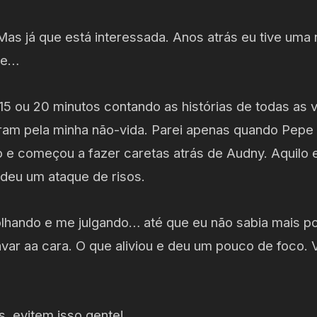
Mas já que está interessada. Anos atrás eu tive um
re…
15 ou 20 minutos contando as histórias de todas as 
am pela minha não-vida. Parei apenas quando Pepe 
 e começou a fazer caretas atrás de Audny. Aquilo e
deu um ataque de risos.
hando e me julgando… até que eu não sabia mais po
lavar aa cara. O que aliviou e deu um pouco de foco. 
, evitem isso gente!