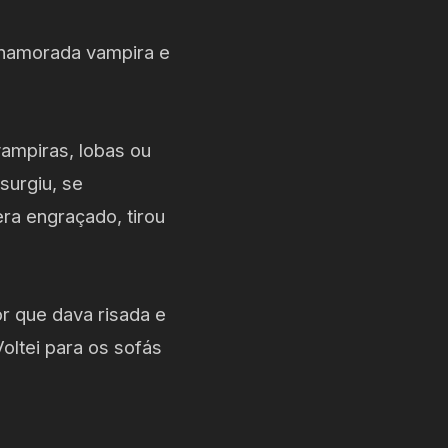
a namorada vampira e
vampiras, lobas ou
surgiu, se
ra engraçado, tirou
r que dava risada e
Voltei para os sofás