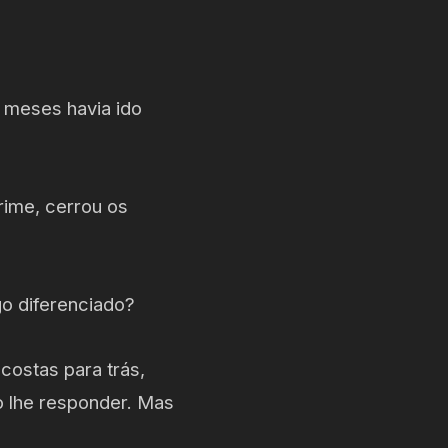
 meses havia ido
rime, cerrou os
go diferenciado?
costas para trás,
o lhe responder. Mas