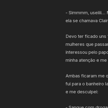
- Simmmm, useiiii… 
ela se chamava Clai
Devo ter ficado uns 
mulheres que passar
interessou pelo papo
minha atenção e me 
Ambas ficaram me ol
fui para o banheiro 
e me desculpei:
- Sangue com drogas