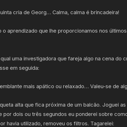
 quinta cria de Georg… Calma, calma é brincadeira!
do o aprendizado que lhe proporcionamos nos últimos
 qual uma investigadora que fareja algo na cena do c
isse em seguida:
 semblante mais apático ou relaxado… Valeu-se de al
ueta alta que fica próxima de um balcão. Joguei as 
s e por dois ou três segundos eu ponderei sobre com
r havia utilizado, removeu os filtros. Tagarelei: