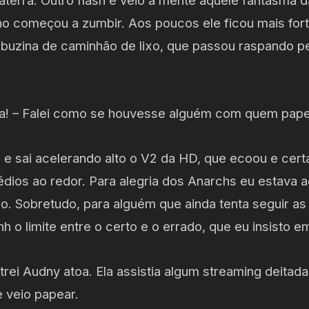
terra. Outro flash e veio a mente aquele fantasma 
o começou a zumbir. Aos poucos ele ficou mais forte
buzina de caminhão de lixo, que passou raspando pel
ara! – Falei como se houvesse alguém com quem pape
 e sai acelerando alto o V2 da HD, que ecoou e cer
dios ao redor. Para alegria dos Anarchs eu estava 
 Sobretudo, para alguém que ainda tenta seguir as l
h o limite entre o certo e o errado, que eu insisto e
trei Audny atoa. Ela assistia algum streaming deitad
e veio papear.