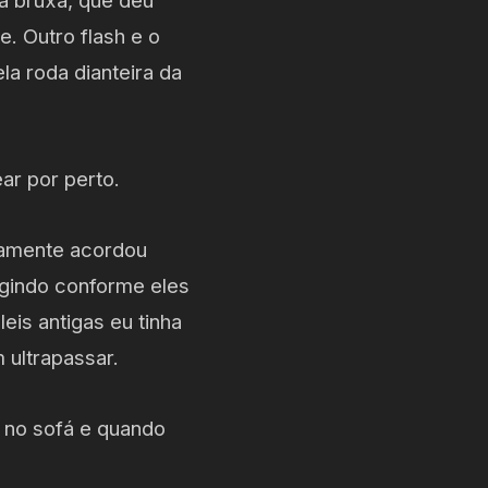
da bruxa, que deu
. Outro flash e o
a roda dianteira da
ar por perto.
tamente acordou
agindo conforme eles
eis antigas eu tinha
m ultrapassar.
a no sofá e quando