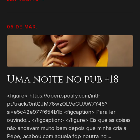
05 DE MAR.
Uma noite no pub +18
<figure> https://open.spotify.com/intl-
pt/track/0ntQJM78wzOLVeCUAW7Y45?
si=e5c42e977f654b1b <figcaption> Para ler
ouvindo... </figcaption> </figure> Eis que as coisas
não andavam muito bem depois que minha cria a
Pepe, acabou com aquela fdp noutra noi...